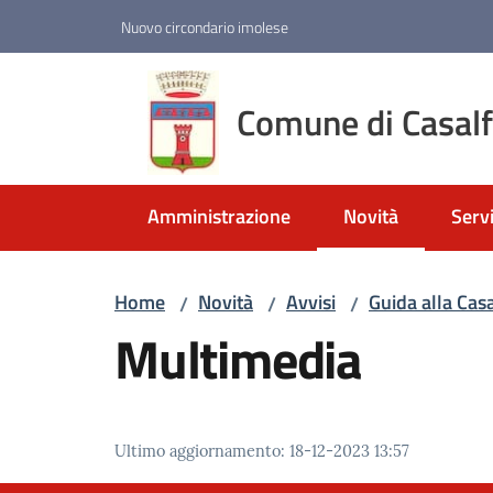
Vai al contenuto
Vai alla navigazione
Vai al footer
Nuovo circondario imolese
Comune di Casal
Amministrazione
Novità
Servi
Menu selezionato
Home
Novità
Avvisi
Guida alla Cas
/
/
/
Multimedia
Ultimo aggiornamento
:
18-12-2023 13:57