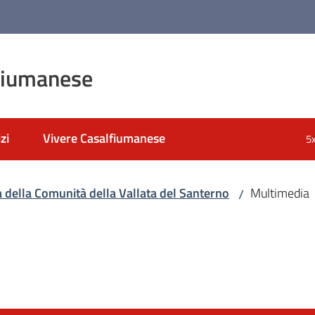
fiumanese
zi
Vivere Casalfiumanese
5
a della Comunità della Vallata del Santerno
Multimedia
/