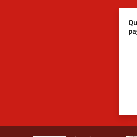
Qu
pa
Valut