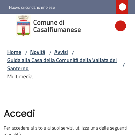
Vai al contenuto
Vai alla navigazione
Vai al footer
Nuovo circondario imolese
Comune di
Comune di
Casalfiumanese
Casalfiumanese
Home
Novità
Avvisi
/
/
/
Amministrazione
Guida alla Casa della Comunità della Vallata del
/
Santerno
Novità
Multimedia
Menu selezionato
Servizi
Accedi
Vivere
Casalfiumanese
Per accedere al sito a ai suoi servizi, utilizza una delle seguenti
modalità.