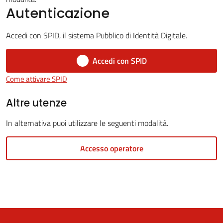
Autenticazione
Accedi con SPID, il sistema Pubblico di Identità Digitale.
5x1000
Accedi con SPID
Servizi
Come attivare SPID
on-
line
Altre utenze
In alternativa puoi utilizzare le seguenti modalità.
Tutti
gli
Accesso operatore
argomenti