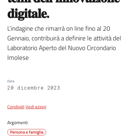
𝐝𝐢𝐠𝐢𝐭𝐚𝐥𝐞.
5x1000
L’indagine che rimarrà on line fino al 20 
Gennaio, contribuirà a definire le attività del 
Servizi
on-
Laboratorio Aperto del Nuovo Circondario 
line
Imolese
Tutti
gli
Data
:
argomenti
20 dicembre 2023
Condividi
Vedi azioni
Argomenti
Persona e famiglia