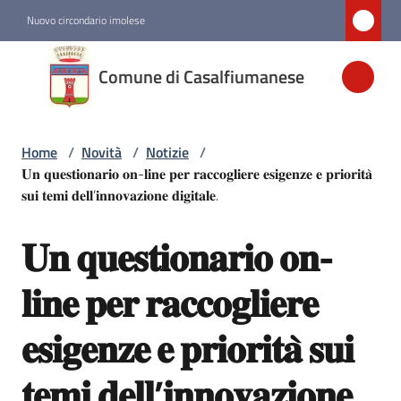
Vai al contenuto
Vai alla navigazione
Vai al footer
Nuovo circondario imolese
Comune di
Comune di Casalfiumanese
Casalfiumanese
Home
/
Novità
/
Notizie
/
Amministrazione
𝐔𝐧 𝐪𝐮𝐞𝐬𝐭𝐢𝐨𝐧𝐚𝐫𝐢𝐨 𝐨𝐧-𝐥𝐢𝐧𝐞 𝐩𝐞𝐫 𝐫𝐚𝐜𝐜𝐨𝐠𝐥𝐢𝐞𝐫𝐞 𝐞𝐬𝐢𝐠𝐞𝐧𝐳𝐞 𝐞 𝐩𝐫𝐢𝐨𝐫𝐢𝐭𝐚̀
𝐬𝐮𝐢 𝐭𝐞𝐦𝐢 𝐝𝐞𝐥𝐥’𝐢𝐧𝐧𝐨𝐯𝐚𝐳𝐢𝐨𝐧𝐞 𝐝𝐢𝐠𝐢𝐭𝐚𝐥𝐞.
Novità
Menu selezionato
𝐔𝐧 𝐪𝐮𝐞𝐬𝐭𝐢𝐨𝐧𝐚𝐫𝐢𝐨 𝐨𝐧-
Salta al contenuto
Servizi
𝐥𝐢𝐧𝐞 𝐩𝐞𝐫 𝐫𝐚𝐜𝐜𝐨𝐠𝐥𝐢𝐞𝐫𝐞
𝐞𝐬𝐢𝐠𝐞𝐧𝐳𝐞 𝐞 𝐩𝐫𝐢𝐨𝐫𝐢𝐭𝐚̀ 𝐬𝐮𝐢
Vivere
Casalfiumanese
𝐭𝐞𝐦𝐢 𝐝𝐞𝐥𝐥’𝐢𝐧𝐧𝐨𝐯𝐚𝐳𝐢𝐨𝐧𝐞