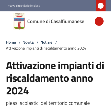
Vai al contenuto
Vai alla navigazione
Vai al footer
Nuovo circondario imolese
Comune di
Comune di Casalfiumanese
Casalfiumanese
Home
/
Novità
/
Notizie
/
Amministrazione
Attivazione impianti di riscaldamento anno 2024
Novità
Attivazione impianti di
Salta al contenuto
Menu selezionato
riscaldamento anno
Servizi
2024
Vivere
Casalfiumanese
plessi scolastici del territorio comunale 