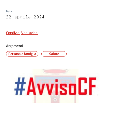
Data
:
22 aprile 2024
5x1000
Servizi
Condividi
Vedi azioni
on-
line
Argomenti
Persona e famiglia
Salute
Tutti
gli
argomenti