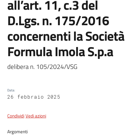
all’art. 11, c.3 del
D.Lgs. n. 175/2016
5x1000
concernenti la Società
Servizi
Formula Imola S.p.a
on-
line
delibera n. 105/2024/VSG
Tutti
gli
argomenti
Data
:
26 febbraio 2025
Condividi
Vedi azioni
Argomenti