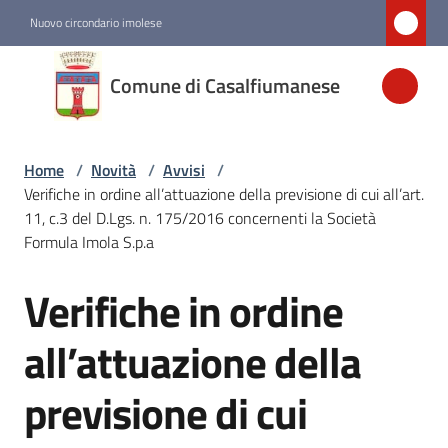
Vai al contenuto
Vai alla navigazione
Vai al footer
Nuovo circondario imolese
Comune di
Comune di Casalfiumanese
Casalfiumanese
Home
/
Novità
/
Avvisi
/
Amministrazione
Verifiche in ordine all’attuazione della previsione di cui all’art.
11, c.3 del D.Lgs. n. 175/2016 concernenti la Società
Novità
Formula Imola S.p.a
Menu selezionato
Verifiche in ordine
Salta al contenuto
Servizi
all’attuazione della
Vivere
previsione di cui
Casalfiumanese