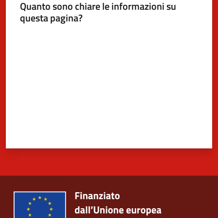
Quanto sono chiare le informazioni su
questa pagina?
Valuta da 1 a 5 stelle
5x1000
Servizi
on-
line
Tutti
gli
argomenti