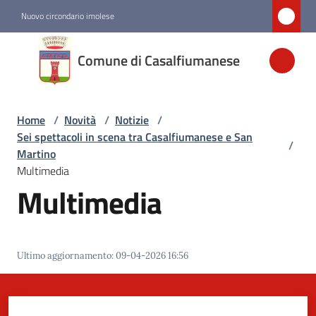
Vai al contenuto
Vai alla navigazione
Vai al footer
Nuovo circondario imolese
Comune di
Comune di Casalfiumanese
Casalfiumanese
Home
/
Novità
/
Notizie
/
Amministrazione
Sei spettacoli in scena tra Casalfiumanese e San
/
Martino
Novità
Multimedia
Menu selezionato
Multimedia
Servizi
Ultimo aggiornamento
:
09-04-2026 16:56
Vivere
Casalfiumanese