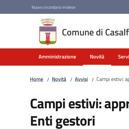
Vai al contenuto
Vai alla navigazione
Vai al footer
Nuovo circondario imolese
Comune di Casal
Amministrazione
Novità
Servi
Menu selezionato
Home
Novità
Avvisi
Campi estivi: a
/
/
/
Salta al contenuto
Campi estivi: appr
Enti gestori