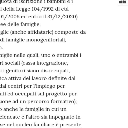
uota di iscrizione i bambini e i
nsi della Legge 104/1992 di età
01/01/2006 ed entro il 31/12/2020)
e delle famiglie.
glie (anche affidatarie) composte da
 di famiglie monogenitoriali,
a.
glie nelle quali, uno o entrambi i
i sociali (cassa integrazione,
 i genitori siano disoccupati,
ca attiva del lavoro definite dal
dai centri per l'impiego per
ti ed occupati sul progetto per
azione ad un percorso formativo);
o anche le famiglie in cui un
 elencate e l'altro sia impegnato in
se nel nucleo familiare è presente