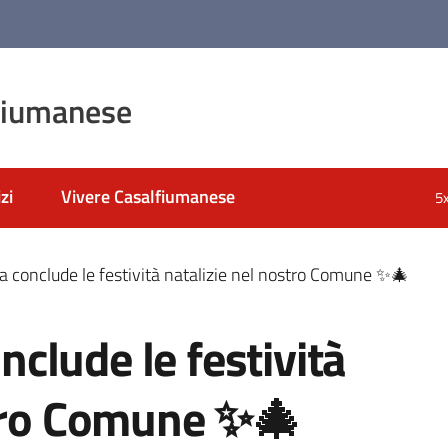
fiumanese
zi
Vivere Casalfiumanese
5
 conclude le festività natalizie nel nostro Comune ✨🎄
clude le festività
stro Comune ✨🎄