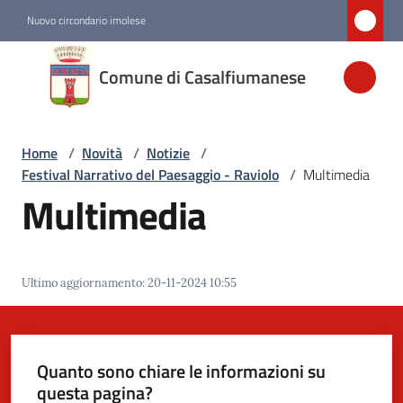
Vai al contenuto
Vai alla navigazione
Vai al footer
Nuovo circondario imolese
Comune di
Comune di Casalfiumanese
Casalfiumanese
Home
/
Novità
/
Notizie
/
Amministrazione
Festival Narrativo del Paesaggio - Raviolo
/
Multimedia
Multimedia
Novità
Menu selezionato
Servizi
Ultimo aggiornamento
:
20-11-2024 10:55
Vivere
Casalfiumanese
Quanto sono chiare le informazioni su
questa pagina?