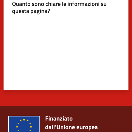
Quanto sono chiare le informazioni su
questa pagina?
Valuta da 1 a 5 stelle
5x1000
Servizi
on-
line
Tutti
gli
argomenti