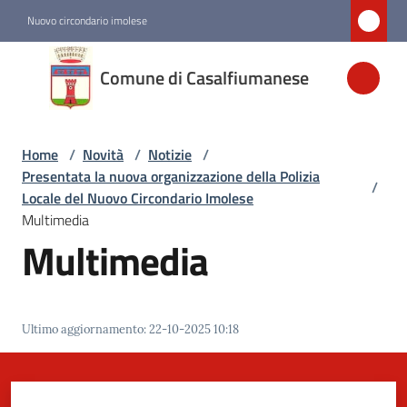
Vai al contenuto
Vai alla navigazione
Vai al footer
Nuovo circondario imolese
Comune di
Comune di Casalfiumanese
Casalfiumanese
Home
/
Novità
/
Notizie
/
Amministrazione
Presentata la nuova organizzazione della Polizia
/
Locale del Nuovo Circondario Imolese
Novità
Multimedia
Menu selezionato
Multimedia
Servizi
Ultimo aggiornamento
:
22-10-2025 10:18
Vivere
Casalfiumanese