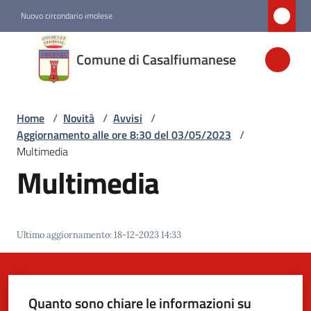
Vai al contenuto
Vai alla navigazione
Vai al footer
Nuovo circondario imolese
Comune di
Comune di Casalfiumanese
Casalfiumanese
Home
/
Novità
/
Avvisi
/
Amministrazione
Aggiornamento alle ore 8:30 del 03/05/2023
/
Multimedia
Novità
Multimedia
Menu selezionato
Servizi
Ultimo aggiornamento
:
18-12-2023 14:33
Vivere
Casalfiumanese
Quanto sono chiare le informazioni su