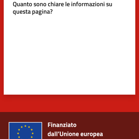
Quanto sono chiare le informazioni su
questa pagina?
Valuta da 1 a 5 stelle
5x1000
Servizi
on-
line
Tutti
gli
argomenti