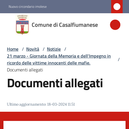
Vai al contenuto
Vai alla navigazione
Vai al footer
Nuovo circondario imolese
Comune di
Comune di Casalfiumanese
Casalfiumanese
Home
/
Novità
/
Notizie
/
Amministrazione
21 marzo - Giornata della Memoria e dell'Impegno in
/
ricordo delle vittime innocenti delle mafie.
Novità
Documenti allegati
Menu selezionato
Documenti allegati
Servizi
Ultimo aggiornamento
:
18-03-2024 11:51
Vivere
Casalfiumanese