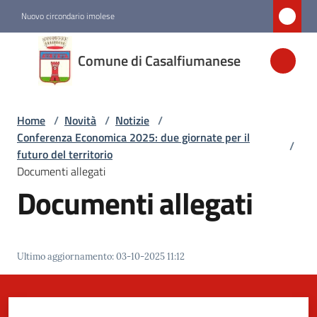
Vai al contenuto
Vai alla navigazione
Vai al footer
Nuovo circondario imolese
Comune di
Comune di Casalfiumanese
Casalfiumanese
Home
/
Novità
/
Notizie
/
Amministrazione
Conferenza Economica 2025: due giornate per il
/
futuro del territorio
Novità
Documenti allegati
Menu selezionato
Documenti allegati
Servizi
Ultimo aggiornamento
:
03-10-2025 11:12
Vivere
Casalfiumanese