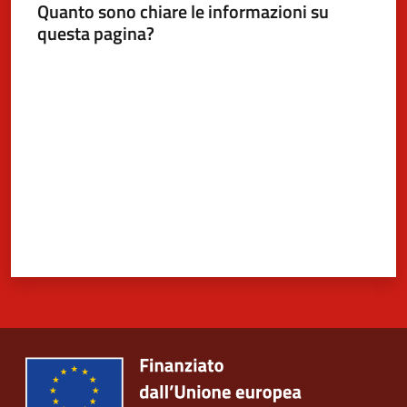
Quanto sono chiare le informazioni su
questa pagina?
Valuta da 1 a 5 stelle
5x1000
Servizi
on-
line
Tutti
gli
argomenti