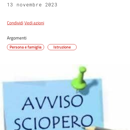
13 novembre 2023
5x1000
Condividi
Vedi azioni
Servizi
Argomenti
on-
Persona e famiglia
Istruzione
line
Tutti
gli
argomenti