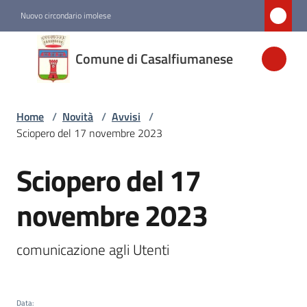
Vai al contenuto
Vai alla navigazione
Vai al footer
Nuovo circondario imolese
Comune di
Comune di Casalfiumanese
Casalfiumanese
Home
/
Novità
/
Avvisi
/
Amministrazione
Sciopero del 17 novembre 2023
Novità
Sciopero del 17
Salta al contenuto
Menu selezionato
novembre 2023
Servizi
comunicazione agli Utenti
Vivere
Casalfiumanese
Data
: