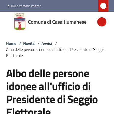
Vai al contenuto
Vai alla navigazione
Vai al footer
Nuovo circondario imolese
Comune di
Comune di Casalfiumanese
Casalfiumanese
Home
/
Novità
/
Avvisi
/
Amministrazione
Albo delle persone idonee all'ufficio di Presidente di Seggio
Elettorale
Novità
Menu selezionato
Albo delle persone
Salta al contenuto
Servizi
idonee all'ufficio di
Presidente di Seggio
Vivere
Casalfiumanese
Elettorale