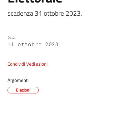
scadenza 31 ottobre 2023.
5x1000
Data
:
Servizi
11 ottobre 2023
on-
line
Condividi
Vedi azioni
Tutti
gli
Argomenti
argomenti
Elezioni