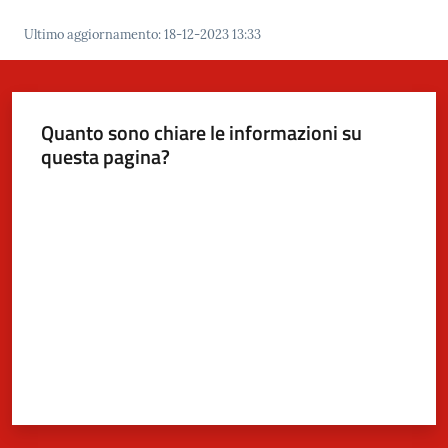
Ultimo aggiornamento
:
18-12-2023 13:33
5x1000
Servizi
Quanto sono chiare le informazioni su
on-
questa pagina?
line
Valuta da 1 a 5 stelle
Tutti
gli
argomenti