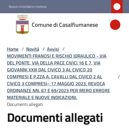
Vai al contenuto
Vai alla navigazione
Vai al footer
Nuovo circondario imolese
Comune di
Comune di Casalfiumanese
Casalfiumanese
Home
/
Novità
/
Avvisi
/
Amministrazione
MOVIMENTI FRANOSI E RISCHIO IDRAULICO - VIA
DEL PONTE, VIA DELLA PACE CIVICI 16 E 7, VIA
Novità
GIOVANNI XXIII DAL CIVICO 3 AL CIVICO 20
Menu selezionato
COMPRESI E P.ZZA A. CAVALLI DAL CIVICO 2 AL
/
CIVICO 3 COMPRESI– 17 MAGGIO 2023. REVOCA
ORDINANZE NN. 67 E 69/2023 PER MERO ERRORE
Servizi
MATERIALE E NUOVE INDICAZIONI.
Documenti allegati
Vivere
Documenti allegati
Casalfiumanese