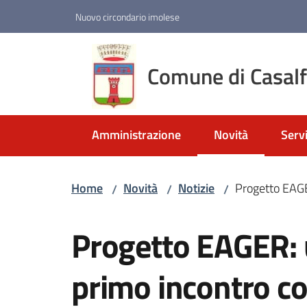
Vai al contenuto
Vai alla navigazione
Vai al footer
Nuovo circondario imolese
Comune di Casal
Amministrazione
Novità
Servi
Menu selezionato
Home
Novità
Notizie
Progetto EAGER
/
/
/
Salta al contenuto
Progetto EAGER: u
primo incontro co