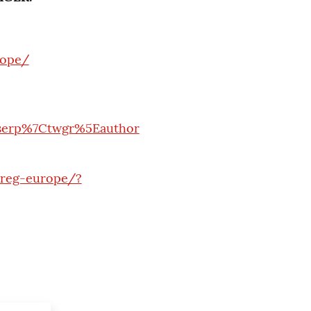
rope/
serp%7Ctwgr%5Eauthor
rreg-europe/?