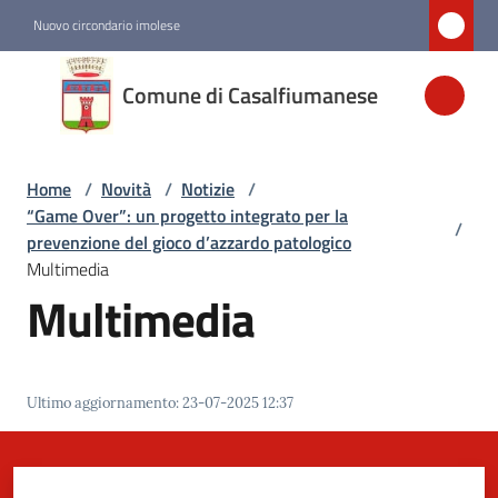
Vai al contenuto
Vai alla navigazione
Vai al footer
Nuovo circondario imolese
Comune di
Comune di Casalfiumanese
Casalfiumanese
Home
/
Novità
/
Notizie
/
Amministrazione
“Game Over”: un progetto integrato per la
/
prevenzione del gioco d’azzardo patologico
Novità
Multimedia
Menu selezionato
Multimedia
Servizi
Ultimo aggiornamento
:
23-07-2025 12:37
Vivere
Casalfiumanese