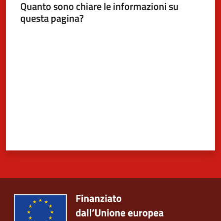
Quanto sono chiare le informazioni su
questa pagina?
Valuta da 1 a 5 stelle
5x1000
Servizi
on-
line
Tutti
gli
argomenti