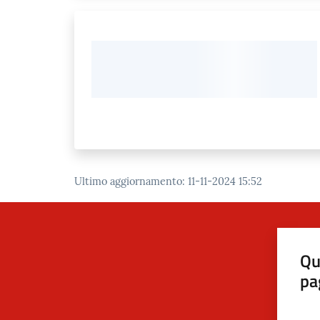
Ultimo aggiornamento
:
11-11-2024 15:52
Qu
pa
Valut