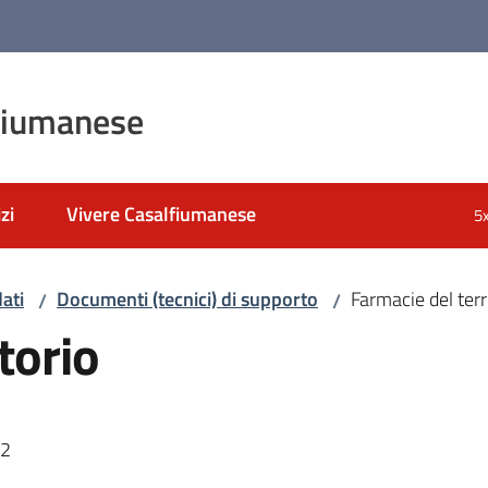
fiumanese
zi
Vivere Casalfiumanese
5
ati
Documenti (tecnici) di supporto
Farmacie del terr
/
/
torio
22