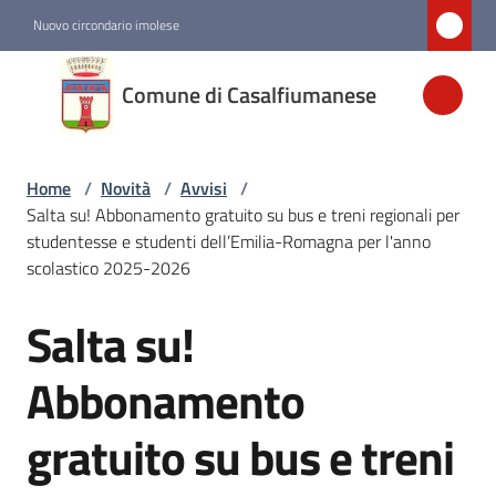
Vai al contenuto
Vai alla navigazione
Vai al footer
Nuovo circondario imolese
Comune di
Comune di Casalfiumanese
Casalfiumanese
Home
/
Novità
/
Avvisi
/
Amministrazione
Salta su! Abbonamento gratuito su bus e treni regionali per
studentesse e studenti dell’Emilia-Romagna per l'anno
Novità
scolastico 2025-2026
Menu selezionato
Salta su!
Salta al contenuto
Servizi
Abbonamento
Vivere
gratuito su bus e treni
Casalfiumanese