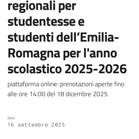
regionali per
studentesse e
5x1000
studenti dell’Emilia-
Servizi
Romagna per l'anno
on-
line
scolastico 2025-2026
Tutti
gli
piattaforma online: prenotazioni aperte fino 
argomenti
alle ore 14:00 del 18 dicembre 2025
Data
:
16 settembre 2025