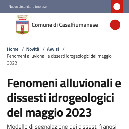
Vai al contenuto
Vai alla navigazione
Vai al footer
Nuovo circondario imolese
Comune di
Comune di Casalfiumanese
Casalfiumanese
Home
/
Novità
/
Avvisi
/
Amministrazione
Fenomeni alluvionali e dissesti idrogeologici del maggio
2023
Novità
Menu selezionato
Fenomeni alluvionali e
Salta al contenuto
Servizi
dissesti idrogeologici
del maggio 2023
Vivere
Casalfiumanese
Modello di segnalazione dei dissesti franosi 