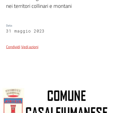
nei territori collinari e montani
5x1000
Data
:
31 maggio 2023
Servizi
on-
line
Condividi
Vedi azioni
Tutti
gli
argomenti