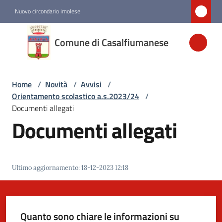
Vai al contenuto
Vai alla navigazione
Vai al footer
Nuovo circondario imolese
Comune di
Comune di Casalfiumanese
Casalfiumanese
Home
/
Novità
/
Avvisi
/
Amministrazione
Orientamento scolastico a.s.2023/24
/
Documenti allegati
Novità
Documenti allegati
Menu selezionato
Servizi
Ultimo aggiornamento
:
18-12-2023 12:18
Vivere
Casalfiumanese
Quanto sono chiare le informazioni su