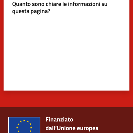
Quanto sono chiare le informazioni su
questa pagina?
Valuta da 1 a 5 stelle
5x1000
Servizi
on-
line
Tutti
gli
argomenti