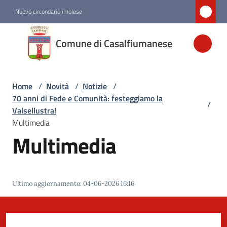
Vai al contenuto
Vai alla navigazione
Vai al footer
Nuovo circondario imolese
Comune di
Comune di Casalfiumanese
Casalfiumanese
Home
/
Novità
/
Notizie
/
Amministrazione
70 anni di Fede e Comunità: festeggiamo la
/
Valsellustra!
Novità
Multimedia
Menu selezionato
Multimedia
Servizi
Ultimo aggiornamento
:
04-06-2026 16:16
Vivere
Casalfiumanese