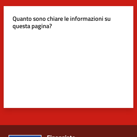
Quanto sono chiare le informazioni su
5x1000
questa pagina?
Valuta da 1 a 5 stelle
Servizi
on-
line
Tutti
gli
argomenti