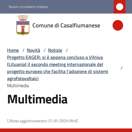
Vai al contenuto
Vai alla navigazione
Vai al footer
Nuovo circondario imolese
Comune di
Comune di Casalfiumanese
Casalfiumanese
Home
/
Novità
/
Notizie
/
Amministrazione
Progetto EAGER: si è appena concluso a Vilnius
(Lituania) il secondo meeting internazionale del
/
Novità
progetto europeo che facilita l’adozione di sistemi
Menu selezionato
agrofotovoltaici
Multimedia
Multimedia
Servizi
Vivere
Casalfiumanese
Ultimo aggiornamento
:
15-10-2024 08:42