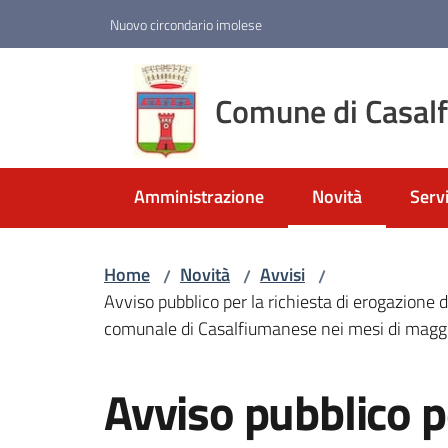
Vai al contenuto
Vai alla navigazione
Vai al footer
Nuovo circondario imolese
Comune di Casal
Amministrazione
Novità
Servi
Menu selezionato
Home
Novità
Avvisi
/
/
/
Avviso pubblico per la richiesta di erogazione di
comunale di Casalfiumanese nei mesi di mag
Salta al contenuto
Avviso pubblico pe