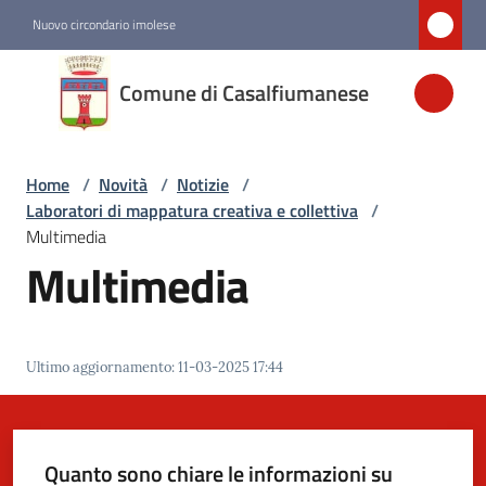
Vai al contenuto
Vai alla navigazione
Vai al footer
Nuovo circondario imolese
Comune di
Comune di Casalfiumanese
Casalfiumanese
Home
/
Novità
/
Notizie
/
Amministrazione
Laboratori di mappatura creativa e collettiva
/
Multimedia
Novità
Multimedia
Menu selezionato
Servizi
Ultimo aggiornamento
:
11-03-2025 17:44
Vivere
Casalfiumanese
Quanto sono chiare le informazioni su