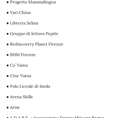
● Progetto Mammalingua
● Vari.China
● Libreria Selma
● Gruppo di lettura Pepite
● Rediscovery Planet Firenze
● BHM Firenze
● Ca’ Vaina
● Cine Vaina
● Polo Liceale di Imola
● Arena Skills
● Arise
● A.D.A.R.K. - Associazione Donne Africane Regno