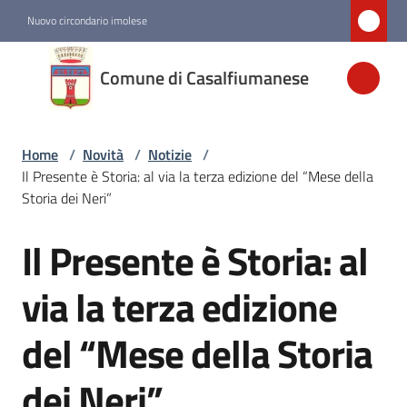
Vai al contenuto
Vai alla navigazione
Vai al footer
Nuovo circondario imolese
Comune di
Comune di Casalfiumanese
Casalfiumanese
Home
/
Novità
/
Notizie
/
Amministrazione
Il Presente è Storia: al via la terza edizione del “Mese della
Storia dei Neri”
Novità
Menu selezionato
Il Presente è Storia: al
Salta al contenuto
Servizi
via la terza edizione
del “Mese della Storia
Vivere
Casalfiumanese
dei Neri”