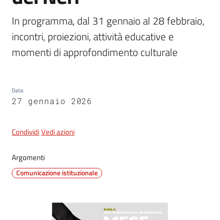
In programma, dal 31 gennaio al 28 febbraio, 
incontri, proiezioni, attività educative e 
5x1000
momenti di approfondimento culturale
Servizi
on-
line
Data
:
27 gennaio 2026
Tutti
gli
Condividi
Vedi azioni
argomenti
Argomenti
Comunicazione istituzionale