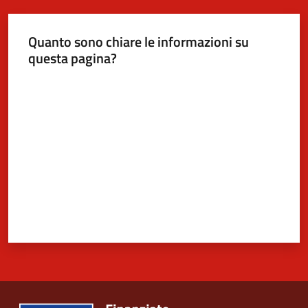
Quanto sono chiare le informazioni su
5x1000
questa pagina?
Valuta da 1 a 5 stelle
Servizi
on-
line
Tutti
gli
argomenti