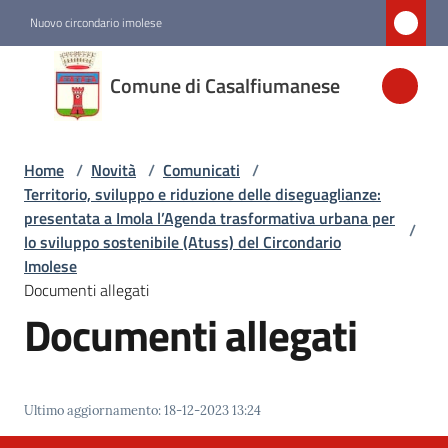
Vai al contenuto
Vai alla navigazione
Vai al footer
Nuovo circondario imolese
Comune di
Comune di Casalfiumanese
Casalfiumanese
Home
/
Novità
/
Comunicati
/
Amministrazione
Territorio, sviluppo e riduzione delle diseguaglianze:
presentata a Imola l’Agenda trasformativa urbana per
/
Novità
lo sviluppo sostenibile (Atuss) del Circondario
Menu selezionato
Imolese
Documenti allegati
Documenti allegati
Servizi
Vivere
Casalfiumanese
Ultimo aggiornamento
:
18-12-2023 13:24