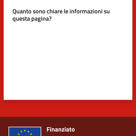
Quanto sono chiare le informazioni su
questa pagina?
5x1000
Valuta da 1 a 5 stelle
Servizi
on-
line
Tutti
gli
argomenti