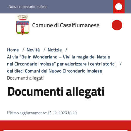
Vai al contenuto
Vai alla navigazione
Vai al footer
Nuovo circondario imolese
Comune di
Comune di Casalfiumanese
Casalfiumanese
Home
/
Novità
/
Notizie
/
Amministrazione
Al via “Be in Wonderland – Vivi la magia del Natale
nel Circondario Imolese” per valorizzare i centri storici
/
Novità
dei dieci Comuni del Nuovo Circondario Imolese
Menu selezionato
Documenti allegati
Documenti allegati
Servizi
Vivere
Ultimo aggiornamento
:
15-12-2023 10:29
Casalfiumanese