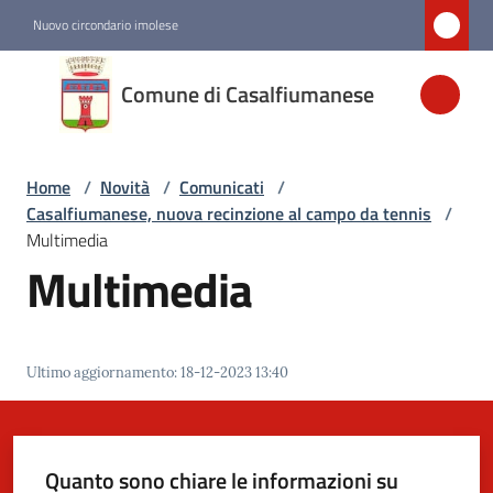
Vai al contenuto
Vai alla navigazione
Vai al footer
Nuovo circondario imolese
Comune di
Comune di Casalfiumanese
Casalfiumanese
Home
/
Novità
/
Comunicati
/
Amministrazione
Casalfiumanese, nuova recinzione al campo da tennis
/
Multimedia
Novità
Multimedia
Menu selezionato
Servizi
Ultimo aggiornamento
:
18-12-2023 13:40
Vivere
Casalfiumanese
Quanto sono chiare le informazioni su