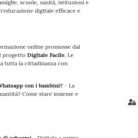
glie, scuole, sanità, istituzioni e
'educazione digitale efficace e
i formazione online promosse dal
l progetto
Digitale Facile
. Le
a tutta la cittadinanza con
Whatsapp con i bambini?
- La
quantità? Come stare insieme e
a di schermi
- Digitale e prima