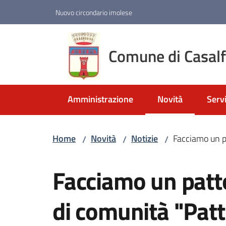
Vai al contenuto
Vai alla navigazione
Vai al footer
Nuovo circondario imolese
Comune di Casal
Amministrazione
Novità
Servi
Menu selezionato
Home
Novità
Notizie
Facciamo un pa
/
/
/
Salta al contenuto
Facciamo un patto
di comunità "Patti