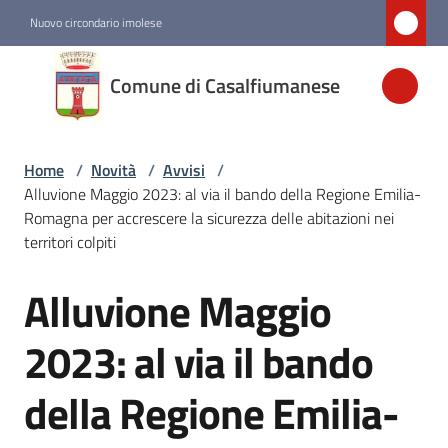
Vai al contenuto
Vai alla navigazione
Vai al footer
Nuovo circondario imolese
Comune di
Comune di Casalfiumanese
Casalfiumanese
Home
/
Novità
/
Avvisi
/
Amministrazione
Alluvione Maggio 2023: al via il bando della Regione Emilia-
Romagna per accrescere la sicurezza delle abitazioni nei
Novità
territori colpiti
Menu selezionato
Alluvione Maggio
Salta al contenuto
Servizi
2023: al via il bando
Vivere
della Regione Emilia-
Casalfiumanese