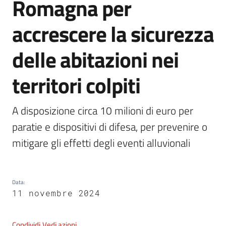
Romagna per
accrescere la sicurezza
5x1000
delle abitazioni nei
Servizi
territori colpiti
on-
line
A disposizione circa 10 milioni di euro per 
Tutti
paratie e dispositivi di difesa, per prevenire o 
gli
argomenti
mitigare gli effetti degli eventi alluvionali
Data
:
11 novembre 2024
Condividi
Vedi azioni