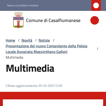
Vai al contenuto
Vai alla navigazione
Vai al footer
Nuovo circondario imolese
Comune di
Comune di Casalfiumanese
Casalfiumanese
Home
/
Novità
/
Notizie
/
Amministrazione
Presentazione del nuovo Comandante della Polizia
/
Locale Associata Massimiliano Galloni
Novità
Multimedia
Menu selezionato
Multimedia
Servizi
Ultimo aggiornamento
:
01-10-2025 13:26
Vivere
Casalfiumanese