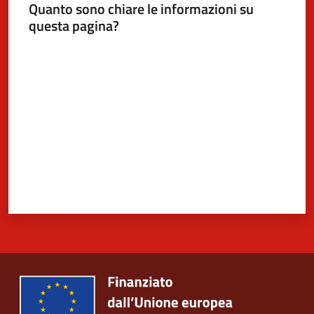
Quanto sono chiare le informazioni su
questa pagina?
Valuta da 1 a 5 stelle
5x1000
Servizi
on-
line
Tutti
gli
argomenti