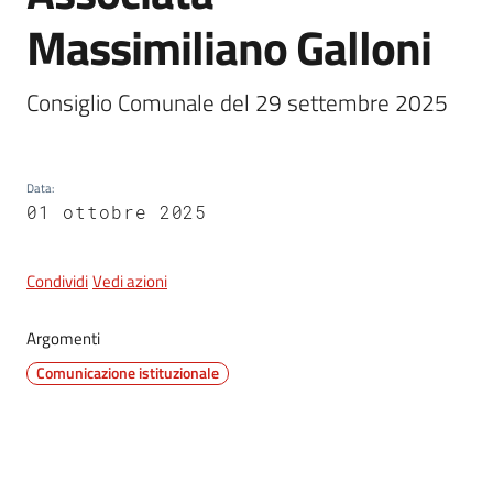
Massimiliano Galloni
5x1000
Consiglio Comunale del 29 settembre 2025
Servizi
on-
Data
:
line
01 ottobre 2025
Tutti
gli
Condividi
Vedi azioni
argomenti
Argomenti
Comunicazione istituzionale