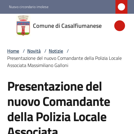
Vai al contenuto
Vai alla navigazione
Vai al footer
Nuovo circondario imolese
Comune di
Comune di Casalfiumanese
Casalfiumanese
Home
/
Novità
/
Notizie
/
Amministrazione
Presentazione del nuovo Comandante della Polizia Locale
Associata Massimiliano Galloni
Novità
Menu selezionato
Presentazione del
Salta al contenuto
Servizi
nuovo Comandante
della Polizia Locale
Vivere
Casalfiumanese
Associata