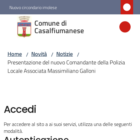
Vai al contenuto
Vai alla navigazione
Vai al footer
Nuovo circondario imolese
Comune di
Comune di
Casalfiumanese
Casalfiumanese
Home
Novità
Notizie
/
/
/
Amministrazione
Presentazione del nuovo Comandante della Polizia
Locale Associata Massimiliano Galloni
Novità
Menu selezionato
Servizi
Accedi
Vivere
Per accedere al sito a ai suoi servizi, utilizza una delle seguenti
Casalfiumanese
modalità.
Autenticazione