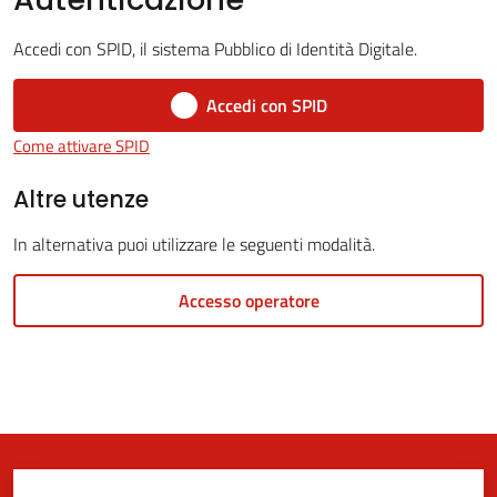
Accedi con SPID, il sistema Pubblico di Identità Digitale.
5x1000
Accedi con SPID
Come attivare SPID
Servizi
on-
Altre utenze
line
In alternativa puoi utilizzare le seguenti modalità.
Tutti
Accesso operatore
gli
argomenti