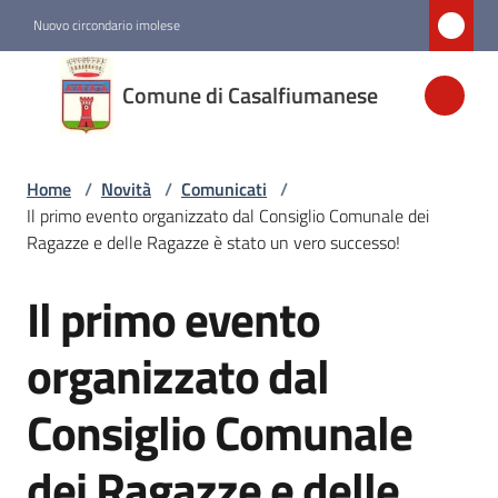
Vai al contenuto
Vai alla navigazione
Vai al footer
Nuovo circondario imolese
Comune di
Comune di Casalfiumanese
Casalfiumanese
Home
/
Novità
/
Comunicati
/
Amministrazione
Il primo evento organizzato dal Consiglio Comunale dei
Ragazze e delle Ragazze è stato un vero successo!
Novità
Menu selezionato
Il primo evento
Salta al contenuto
Servizi
organizzato dal
Consiglio Comunale
Vivere
Casalfiumanese
dei Ragazze e delle