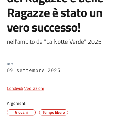
Ragazze è stato un
5x1000
vero successo!
Servizi
nell'ambito de "La Notte Verde" 2025
on-
line
Data
:
Tutti
09 settembre 2025
gli
argomenti
Condividi
Vedi azioni
Argomenti
Giovani
Tempo libero