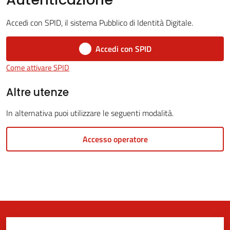
Accedi con SPID, il sistema Pubblico di Identità Digitale.
5x1000
Accedi con SPID
Come attivare SPID
Servizi
on-
Altre utenze
line
In alternativa puoi utilizzare le seguenti modalità.
Tutti
Accesso operatore
gli
argomenti