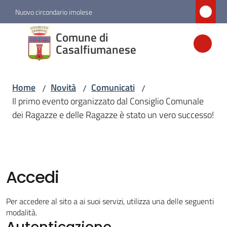
Vai al contenuto
Vai alla navigazione
Vai al footer
Nuovo circondario imolese
Comune di
Comune di
Casalfiumanese
Casalfiumanese
Home
Novità
Comunicati
/
/
/
Amministrazione
Il primo evento organizzato dal Consiglio Comunale
dei Ragazze e delle Ragazze è stato un vero successo!
Novità
Menu selezionato
Servizi
Accedi
Vivere
Per accedere al sito a ai suoi servizi, utilizza una delle seguenti
Casalfiumanese
modalità.
Autenticazione