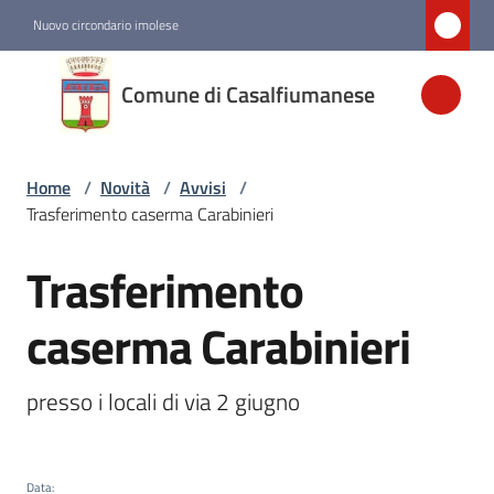
Vai al contenuto
Vai alla navigazione
Vai al footer
Nuovo circondario imolese
Comune di
Comune di Casalfiumanese
Casalfiumanese
Home
/
Novità
/
Avvisi
/
Amministrazione
Trasferimento caserma Carabinieri
Novità
Trasferimento
Salta al contenuto
Menu selezionato
caserma Carabinieri
Servizi
presso i locali di via 2 giugno
Vivere
Casalfiumanese
Data
: