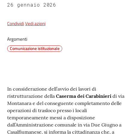
26 gennaio 2026
5x1000
Condividi
Vedi azioni
Servizi
Argomenti
on-
Comunicazione istituzionale
line
Tutti
gli
argomenti
Contenuto
In considerazione dell’avvio dei lavori di
ristrutturazione della
Caserma dei Carabinieri
di via
Montanara e del conseguente completamento delle
operazioni di trasloco presso i locali
temporaneamente messi a disposizione
dall’Amministrazione comunale in via Due Giugno a
Casalfiumanese, si informa la cittadinanza che, a