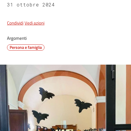
31 ottobre 2024
5x1000
Condividi
Vedi azioni
Servizi
Argomenti
on-
Persona e famiglia
line
Tutti
gli
argomenti