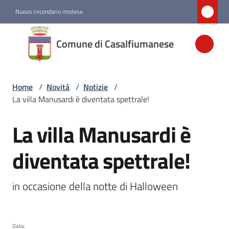
Vai al contenuto
Vai alla navigazione
Vai al footer
Nuovo circondario imolese
Comune di
Comune di Casalfiumanese
Casalfiumanese
Home
/
Novità
/
Notizie
/
Amministrazione
La villa Manusardi è diventata spettrale!
Novità
La villa Manusardi è
Salta al contenuto
Menu selezionato
diventata spettrale!
Servizi
in occasione della notte di Halloween
Vivere
Casalfiumanese
Data
: