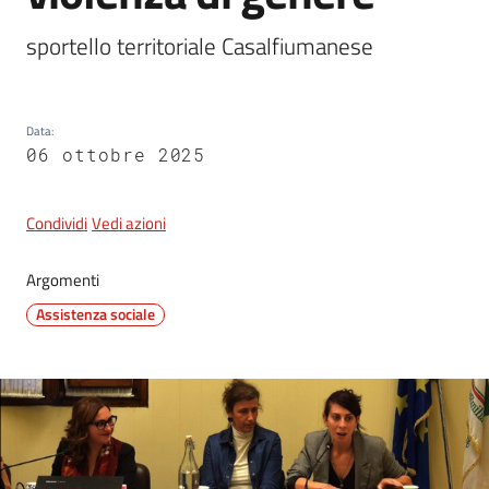
sportello territoriale Casalfiumanese
5x1000
Data
:
Servizi
06 ottobre 2025
on-
line
Condividi
Vedi azioni
Tutti
gli
Argomenti
argomenti
Assistenza sociale