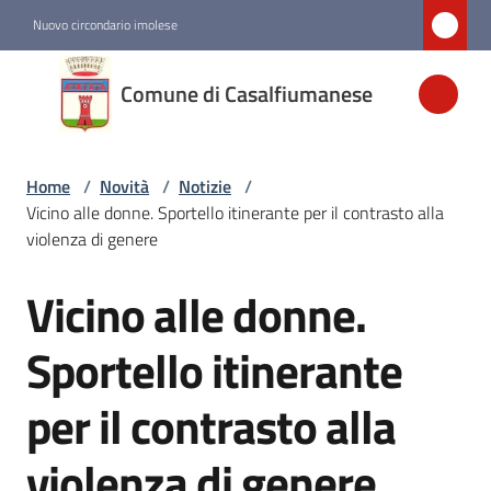
Vai al contenuto
Vai alla navigazione
Vai al footer
Nuovo circondario imolese
Comune di
Comune di Casalfiumanese
Casalfiumanese
Home
/
Novità
/
Notizie
/
Amministrazione
Vicino alle donne. Sportello itinerante per il contrasto alla
violenza di genere
Novità
Menu selezionato
Vicino alle donne.
Salta al contenuto
Servizi
Sportello itinerante
per il contrasto alla
Vivere
Casalfiumanese
violenza di genere