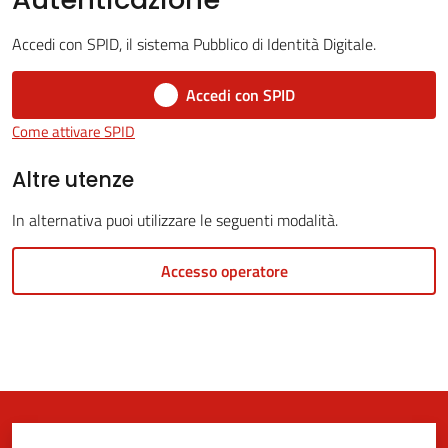
Accedi con SPID, il sistema Pubblico di Identità Digitale.
5x1000
Accedi con SPID
Come attivare SPID
Servizi
on-
Altre utenze
line
In alternativa puoi utilizzare le seguenti modalità.
Tutti
Accesso operatore
gli
argomenti