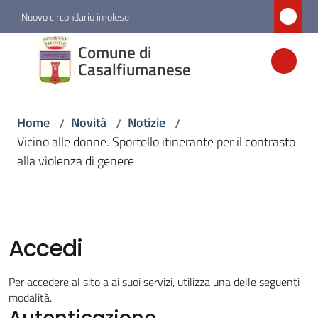
Vai al contenuto
Vai alla navigazione
Vai al footer
Nuovo circondario imolese
Comune di
Comune di
Casalfiumanese
Casalfiumanese
Home
Novità
Notizie
/
/
/
Amministrazione
Vicino alle donne. Sportello itinerante per il contrasto
alla violenza di genere
Novità
Menu selezionato
Servizi
Accedi
Vivere
Per accedere al sito a ai suoi servizi, utilizza una delle seguenti
Casalfiumanese
modalità.
Autenticazione