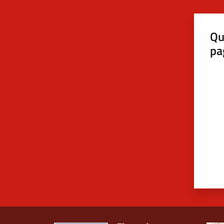
Qu
pa
Valut