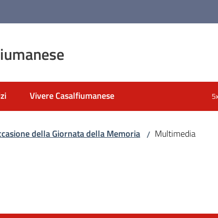
fiumanese
zi
Vivere Casalfiumanese
5
 occasione della Giornata della Memoria
Multimedia
/