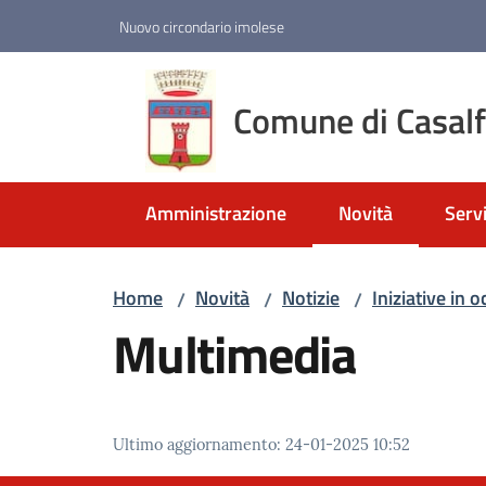
Vai al contenuto
Vai alla navigazione
Vai al footer
Nuovo circondario imolese
Comune di Casal
Amministrazione
Novità
Servi
Menu selezionato
Home
Novità
Notizie
Iniziative in
/
/
/
Multimedia
Ultimo aggiornamento
:
24-01-2025 10:52