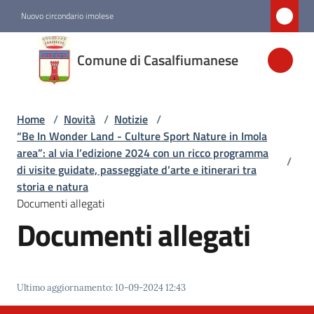
Vai al contenuto
Vai alla navigazione
Vai al footer
Nuovo circondario imolese
Comune di
Comune di Casalfiumanese
Casalfiumanese
Home
/
Novità
/
Notizie
/
Amministrazione
“Be In Wonder Land - Culture Sport Nature in Imola
area”: al via l’edizione 2024 con un ricco programma
/
Novità
di visite guidate, passeggiate d’arte e itinerari tra
Menu selezionato
storia e natura
Documenti allegati
Documenti allegati
Servizi
Vivere
Casalfiumanese
Ultimo aggiornamento
:
10-09-2024 12:43