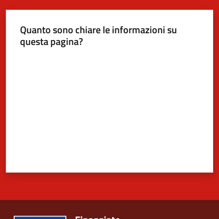
Quanto sono chiare le informazioni su
5x1000
questa pagina?
Valuta da 1 a 5 stelle
Servizi
on-
line
Tutti
gli
argomenti