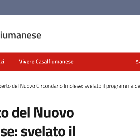
fiumanese
zi
Vivere Casalfiumanese
5
perto del Nuovo Circondario Imolese: svelato il programma 
to del Nuovo
e: svelato il