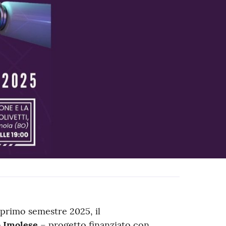
 primo semestre 2025, il
o Imolese
– progetto finanziato con