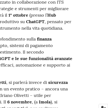
izzato in collaborazione con ITS
rategie e strumenti per migliorare
rà il
1° ottobre
(presso l’
Hub
troduttivo su
ChatGPT
, pensato per
 strumento nella vita quotidiana.
ofondimento sulla
finanza
ripto, sistemi di pagamento
vestimento. Il secondo
tGPT e le sue funzionalità avanzate
fficaci, automazione e supporto ai
tti
, si parlerà invece di
sicurezza
 in un evento pratico – ancora una
riano Olivetti – utile per
. Il
6 novembre
, (a
Imola
), si