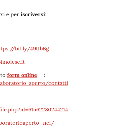
si e per
iscriversi
:
ttps://bit.ly/49tlbBg
imolese.it
ito
form online
:
aboratorio-aperto/contatti
ile.php?id=61562280244214
boratorioaperto_nci/