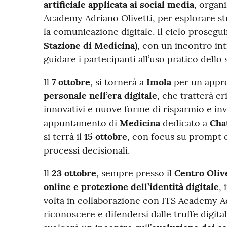
artificiale applicata ai social media
, organ
Academy Adriano Olivetti, per esplorare st
la comunicazione digitale. Il ciclo prosegui
Stazione di Medicina)
, con un incontro in
guidare i partecipanti all’uso pratico dello
Il
7 ottobre
, si tornerà a
Imola
per un appr
personale nell’era digitale
, che tratterà c
innovativi e nuove forme di risparmio e in
appuntamento di
Medicina
dedicato a
Cha
si terrà il
15 ottobre
, con focus su prompt e
processi decisionali.
Il
23 ottobre
, sempre presso il
Centro Olive
online e protezione dell’identità digitale
,
volta in collaborazione con ITS Academy Ad
riconoscere e difendersi dalle truffe digitali