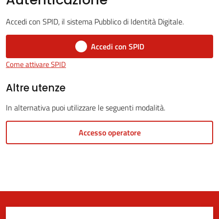
Accedi con SPID, il sistema Pubblico di Identità Digitale.
5x1000
Accedi con SPID
Come attivare SPID
Servizi
on-
Altre utenze
line
In alternativa puoi utilizzare le seguenti modalità.
Tutti
Accesso operatore
gli
argomenti