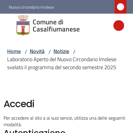
Vai al contenuto
Vai alla navigazione
Vai al footer
Nuovo circondario imolese
Comune di
Comune di
Casalfiumanese
Casalfiumanese
Home
Novità
Notizie
/
/
/
Amministrazione
Laboratorio Aperto del Nuovo Circondario Imolese:
svelato il programma del secondo semestre 2025
Novità
Menu selezionato
Servizi
Accedi
Vivere
Per accedere al sito a ai suoi servizi, utilizza una delle seguenti
Casalfiumanese
modalità.
Autenticazione