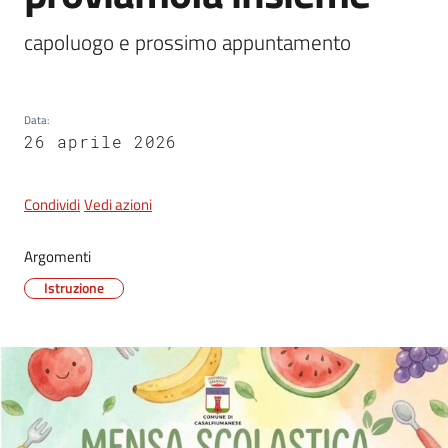
capoluogo e prossimo appuntamento
5x1000
Data
:
Servizi
26 aprile 2026
on-
line
Condividi
Vedi azioni
Tutti
gli
Argomenti
argomenti
Istruzione