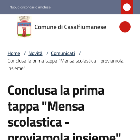
Vai al contenuto
Vai alla navigazione
Vai al footer
Nuovo circondario imolese
Comune di
Comune di Casalfiumanese
Casalfiumanese
Home
/
Novità
/
Comunicati
/
Amministrazione
Conclusa la prima tappa "Mensa scolastica - proviamola
insieme"
Novità
Menu selezionato
Conclusa la prima
Salta al contenuto
Servizi
tappa "Mensa
scolastica -
Vivere
Casalfiumanese
proviamola insieme"