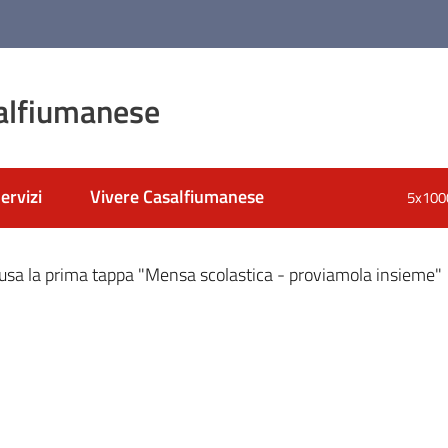
alfiumanese
ervizi
Vivere Casalfiumanese
5x100
nato
usa la prima tappa "Mensa scolastica - proviamola insieme"