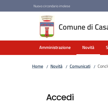
Vai al contenuto
Vai alla navigazione
Vai al footer
Nuovo circondario imolese
Comune di Cas
Amministrazione
Novità
S
Menu selezio
Home
Novità
Comunicati
Concl
/
/
/
Accedi