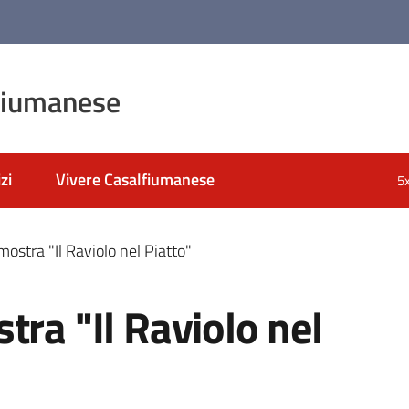
fiumanese
zi
Vivere Casalfiumanese
5
mostra "Il Raviolo nel Piatto"
tra "Il Raviolo nel