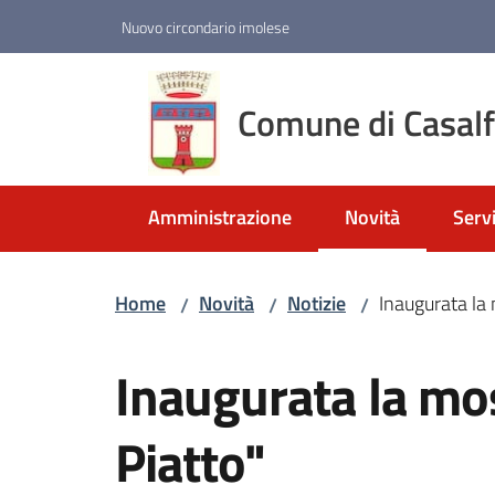
Vai al contenuto
Vai alla navigazione
Vai al footer
Nuovo circondario imolese
Comune di Casal
Amministrazione
Novità
Servi
Menu selezionato
Home
Novità
Notizie
Inaugurata la 
/
/
/
Salta al contenuto
Inaugurata la mos
Piatto"