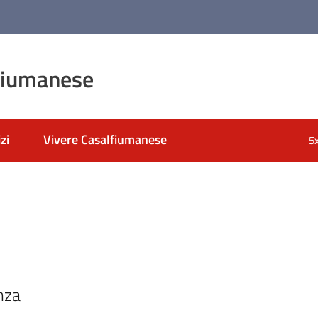
fiumanese
zi
Vivere Casalfiumanese
5
anza