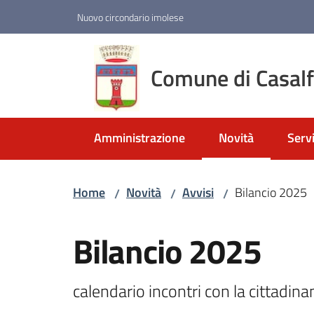
Vai al contenuto
Vai alla navigazione
Vai al footer
Nuovo circondario imolese
Comune di Casal
Amministrazione
Novità
Servi
Menu selezionato
Home
Novità
Avvisi
Bilancio 2025
/
/
/
Salta al contenuto
Bilancio 2025
calendario incontri con la cittadin