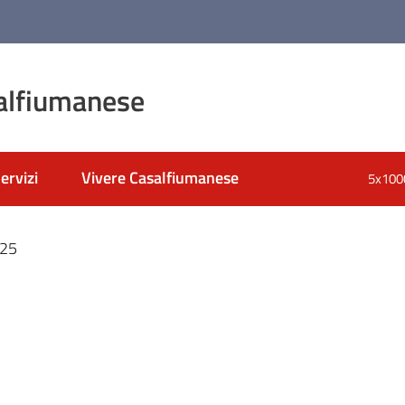
alfiumanese
ervizi
Vivere Casalfiumanese
5x100
nato
025