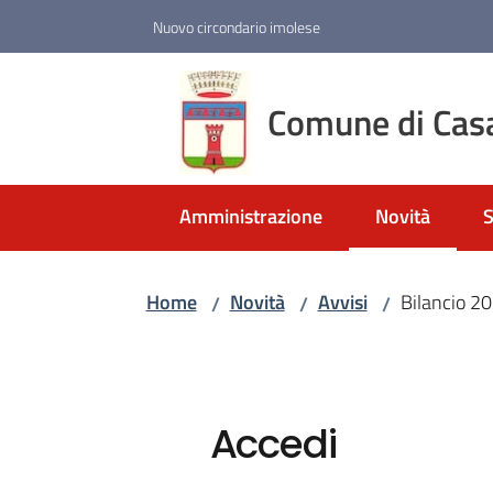
Vai al contenuto
Vai alla navigazione
Vai al footer
Nuovo circondario imolese
Comune di Cas
Amministrazione
Novità
S
Menu selezio
Home
Novità
Avvisi
Bilancio 2
/
/
/
Accedi